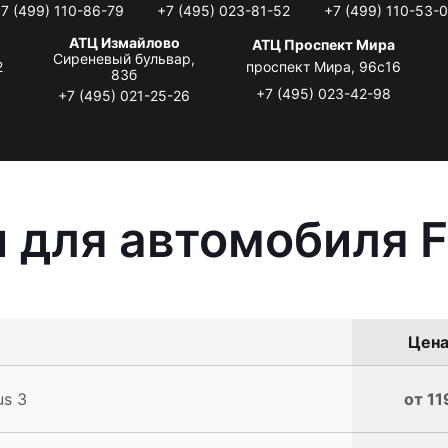
7 (499) 110-86-79
+7 (495) 023-81-52
+7 (499) 110-53-
АТЦ Измайлово
АТЦ Проспект Мира
Сиреневый бульвар,
2
проспект Мира, 96с16
83б
+7 (495) 023-42-98
+7 (495) 021-25-26
 для автомобиля F
Цена
us 3
от 11