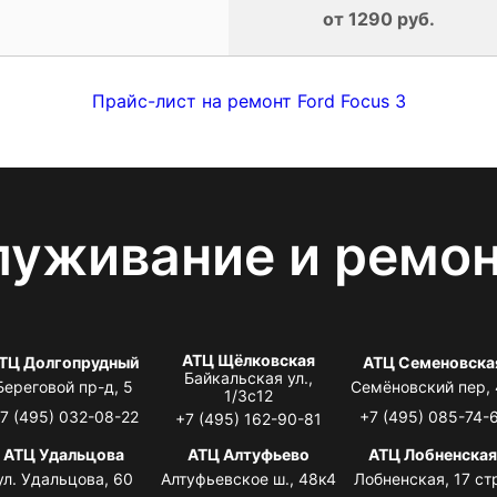
от 1290 руб.
Прайс-лист на ремонт Ford Focus 3
луживание и ремо
АТЦ Щёлковская
ТЦ Долгопрудный
АТЦ Семеновска
Байкальская ул.,
Береговой пр-д, 5
Семёновский пер,
1/3с12
7 (495) 032-08-22
+7 (495) 085-74-
+7 (495) 162-90-81
АТЦ Удальцова
АТЦ Алтуфьево
АТЦ Лобненска
ул. Удальцова, 60
Алтуфьевское ш., 48к4
Лобненская, 17 стр