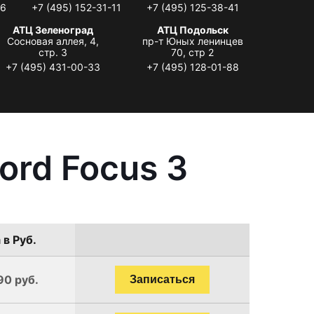
06
+7 (495) 152-31-11
+7 (495) 125-38-41
АТЦ Зеленоград
АТЦ Подольск
Сосновая аллея, 4,
пр-т Юных ленинцев
стр. 3
70, стр 2
+7 (495) 431-00-33
+7 (495) 128-01-88
ord Focus 3
 в Руб.
90 руб.
Записаться