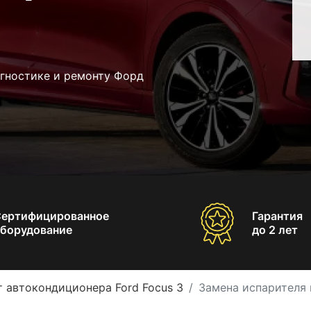
агностике и ремонту Форд
Сертифицированное
Гарантия
борудование
до 2 лет
 автокондиционера Ford Focus 3
Замена испарителя 