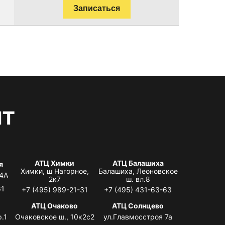
Записаться
нт
АТЦ Химки
АТЦ Балашиха
я
Химки, ш Нагорное,
Балашиха, Леоновское
 4А
2к7
ш. вл.8
61
+7 (495) 989-21-31
+7 (495) 431-63-63
я
АТЦ Очаково
АТЦ Солнцево
.1
Очаковское ш., 10к2с2
ул.Главмосстроя 7а