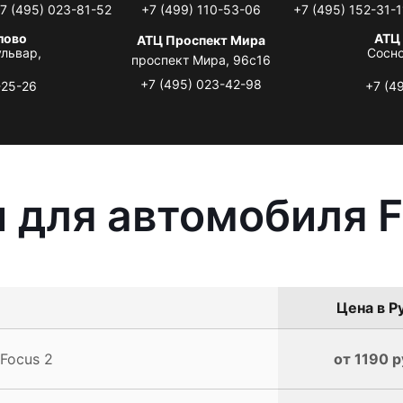
7 (495) 023-81-52
+7 (499) 110-53-06
+7 (495) 152-31-1
лово
АТЦ
АТЦ Проспект Мира
львар,
Сосно
проспект Мира, 96с16
+7 (495) 023-42-98
-25-26
+7 (4
 для автомобиля F
Цена в Р
Focus 2
от 1190 р