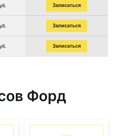
уб.
Записаться
уб.
Записаться
уб.
Записаться
сов Форд