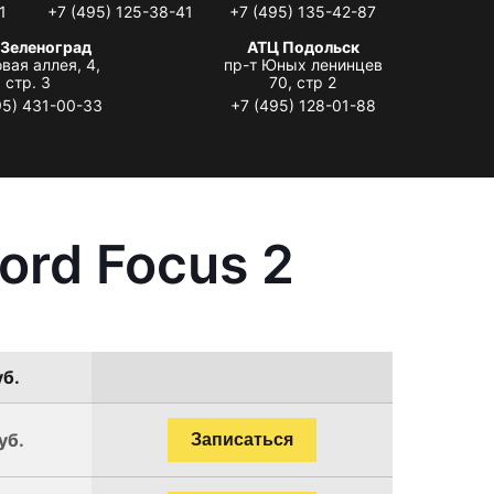
1
+7 (495) 125-38-41
+7 (495) 135-42-87
 Зеленоград
АТЦ Подольск
вая аллея, 4,
пр-т Юных ленинцев
стр. 3
70, стр 2
95) 431-00-33
+7 (495) 128-01-88
ord Focus 2
уб.
уб.
Записаться