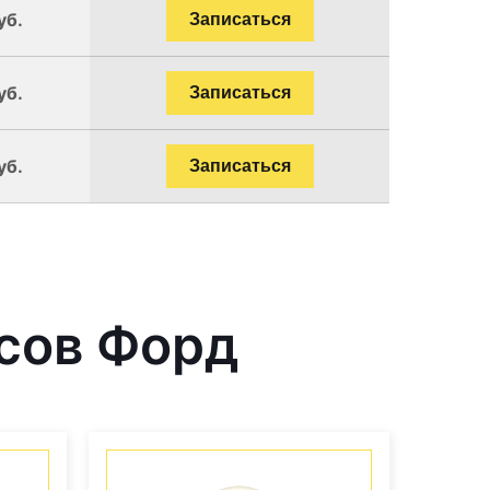
уб.
Записаться
уб.
Записаться
уб.
Записаться
сов Форд