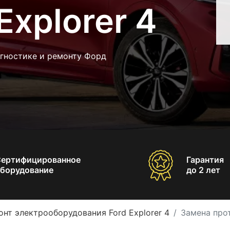
Explorer 4
агностике и ремонту Форд
Сертифицированное
Гарантия
борудование
до 2 лет
онт электрооборудования Ford Explorer 4
Замена прот