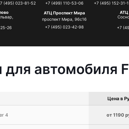
7 (495) 023-81-52
+7 (499) 110-53-06
+7 (495) 152-31-1
лово
АТЦ
АТЦ Проспект Мира
львар,
Сосно
проспект Мира, 96с16
+7 (495) 023-42-98
-25-26
+7 (4
 для автомобиля Fo
Цена в Р
er 4
от 1190 р