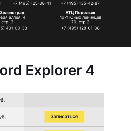
1
+7 (495) 125-38-41
+7 (495) 135-42-87
 Зеленоград
АТЦ Подольск
вая аллея, 4,
пр-т Юных ленинцев
стр. 3
70, стр 2
95) 431-00-33
+7 (495) 128-01-88
rd Explorer 4
уб.
уб.
Записаться