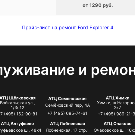
от 1290 руб.
Прайс-лист на ремонт Ford Explorer 4
луживание и ремо
АТЦ Щёлковская
АТЦ Химки
АТЦ Семеновская
Байкальская ул.,
Химки, ш Нагорно
Семёновский пер, 4А
1/3с12
2к7
+7 (495) 085-74-61
7 (495) 162-90-81
+7 (495) 989-21-
АТЦ Алтуфьево
АТЦ Лобненская
АТЦ Очаково
туфьевское ш., 48к4
Лобненская, 17 стр.1
Очаковское ш., 10к