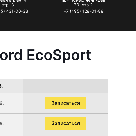
стр. 3
70, стр 2
95) 431-00-33
+7 (495) 128-01-88
ord EcoSport
б.
б.
Записаться
б.
Записаться