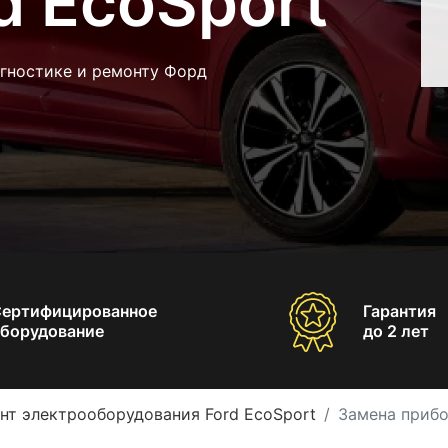
d EcoSport
агностике и ремонту Форд
Сертифицированное
Гарантия
борудование
до 2 лет
нт электрооборудования Ford EcoSport
Замена прибо