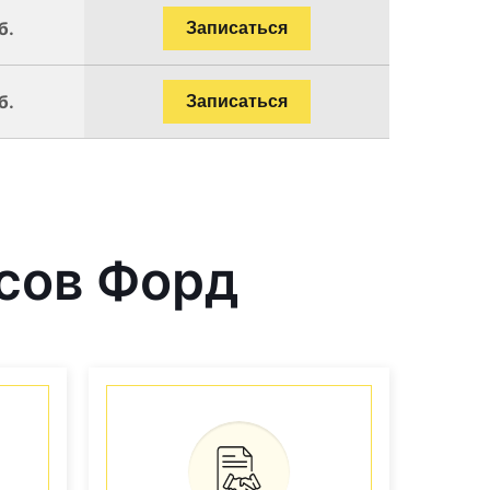
б.
Записаться
б.
Записаться
сов Форд