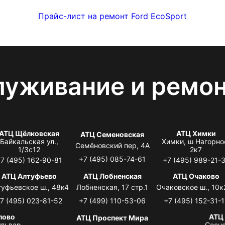
Прайс-лист на ремонт Ford EcoSport
луживание и ремо
АТЦ Щёлковская
АТЦ Химки
АТЦ Семеновская
Байкальская ул.,
Химки, ш Нагорно
Семёновский пер, 4А
1/3с12
2к7
+7 (495) 085-74-61
7 (495) 162-90-81
+7 (495) 989-21-
АТЦ Алтуфьево
АТЦ Лобненская
АТЦ Очаково
туфьевское ш., 48к4
Лобненская, 17 стр.1
Очаковское ш., 10к
7 (495) 023-81-52
+7 (499) 110-53-06
+7 (495) 152-31-1
лово
АТЦ
АТЦ Проспект Мира
львар,
Сосно