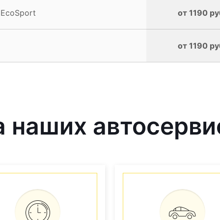
 EcoSport
от 1190 ру
от 1190 ру
 наших автосерви