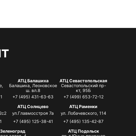
нт
АТЦ Балашиха
АТЦ Севастопольская
е,
Балашиха, Леоновское
Севастопольский пр-
ш. вл.8
кт, 95Б
31
+7 (495) 431-63-63
+7 (499) 653-72-12
АТЦ Солнцево
АТЦ Раменки
2с2
ул.Главмосстроя 7а
ул. Лобачевского, 114
1
+7 (495) 125-38-41
+7 (495) 135-42-87
 Зеленоград
АТЦ Подольск
вая аллея, 4,
пр-т Юных ленинцев