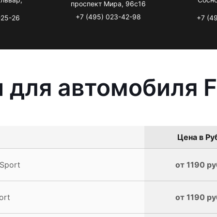
проспект Мира, 96с16
+7 (495) 023-42-98
-25-26
+7 (4
 для автомобиля F
Цена в Ру
Sport
от 1190 ру
ort
от 1190 ру