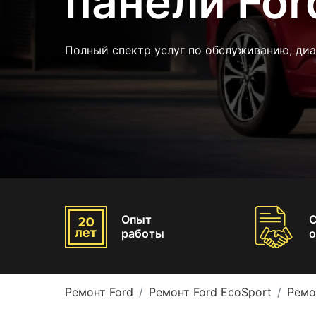
панели For
Полный спектр услуг по обслуживанию, ди
Опыт
работы
о
Ремонт Ford
Ремонт Ford EcoSport
Ремо