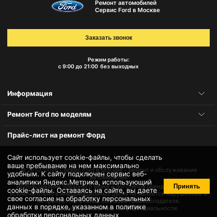
Ремонт автомобилей
Сервис Ford в Москве
Заказать звонок
Режим работы:
с 9:00 до 21:00
без выходных
Информация
Ремонт Ford по моделям
Прайс-лист на ремонт Форд
Сайт использует cookie-файлы, чтобы сделать
ваше пребывание на нем максимально
© 2010-2026
Сервис Ford в Москве – ремонт и обслуживание
удобным. К cайту подключен сервис веб-
автомобилей
аналитики Яндекс.Метрика, использующий
Принять
Использование товарного знака и логотипов бренда происходит
cookie-файлы
. Оставаясь на сайте, вы даете
исключительно в информационных целях не является нарушением и
свое
согласие на обработку персональных
не требует получения согласия правообладателя.
данных
в порядке, указанном в
политике
Защита данных и политика конфиденциальности.
обработки персональных данных