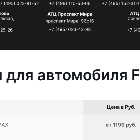
7 (495) 023-81-52
+7 (499) 110-53-06
+7 (495) 152-31-1
лово
АТЦ
АТЦ Проспект Мира
львар,
Сосно
проспект Мира, 96с16
+7 (495) 023-42-98
-25-26
+7 (4
 для автомобиля 
Цена в Руб.
MAX
от 1190 руб.