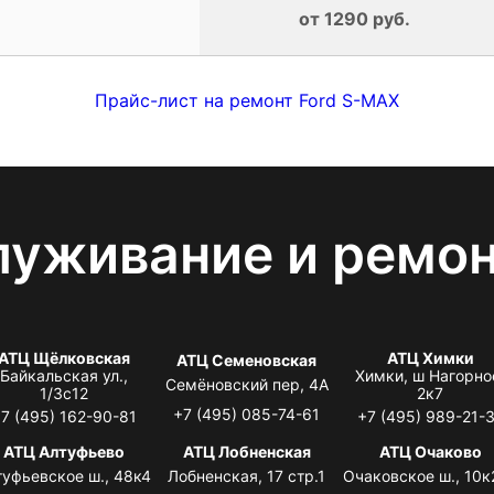
от 1290 руб.
Прайс-лист на ремонт Ford S-MAX
луживание и ремо
АТЦ Щёлковская
АТЦ Химки
АТЦ Семеновская
Байкальская ул.,
Химки, ш Нагорно
Семёновский пер, 4А
1/3с12
2к7
+7 (495) 085-74-61
7 (495) 162-90-81
+7 (495) 989-21-
АТЦ Алтуфьево
АТЦ Лобненская
АТЦ Очаково
туфьевское ш., 48к4
Лобненская, 17 стр.1
Очаковское ш., 10к