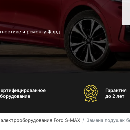
агностике и ремонту Форд
Сертифицированное
Гарантия
борудование
до 2 лет
 электрооборудования Ford S-MAX
Замена подушек б