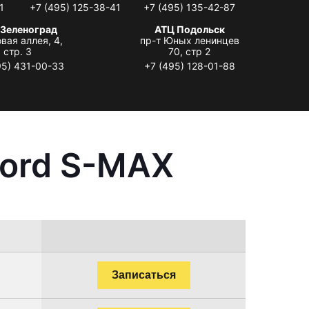
1
+7 (495) 125-38-41
+7 (495) 135-42-87
 Зеленоград
АТЦ Подольск
вая аллея, 4,
пр-т Юных ленинцев
стр. 3
70, стр 2
95) 431-00-33
+7 (495) 128-01-88
Ford S-MAX
Записаться