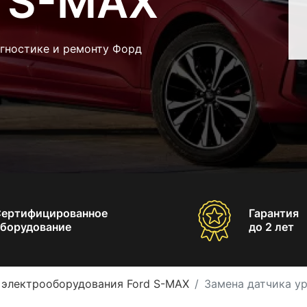
d S-MAX
агностике и ремонту Форд
Сертифицированное
Гарантия
борудование
до 2 лет
 электрооборудования Ford S-MAX
Замена датчика у