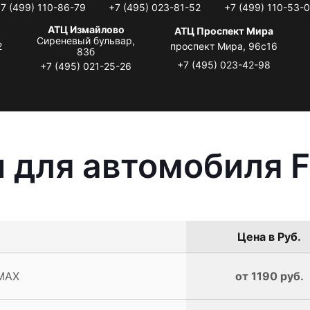
7 (499) 110-86-79
+7 (495) 023-81-52
+7 (499) 110-53-
АТЦ Измайлово
АТЦ Проспект Мира
Сиреневый бульвар,
2
проспект Мира, 96с16
83б
+7 (495) 023-42-98
+7 (495) 021-25-26
 для автомобиля 
Цена в Руб.
-MAX
от 1190 руб.