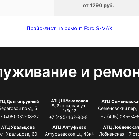
от 1290 руб.
Прайс-лист на ремонт Ford S-MAX
луживание и ремо
АТЦ Щёлковская
ТЦ Долгопрудный
АТЦ Семеновска
Байкальская ул.,
Береговой пр-д, 5
Семёновский пер,
1/3с12
7 (495) 032-08-22
+7 (495) 085-74-
+7 (495) 162-90-81
АТЦ Удальцова
АТЦ Алтуфьево
АТЦ Лобненска
ул. Удальцова, 60
Алтуфьевское ш., 48к4
Лобненская, 17 стр