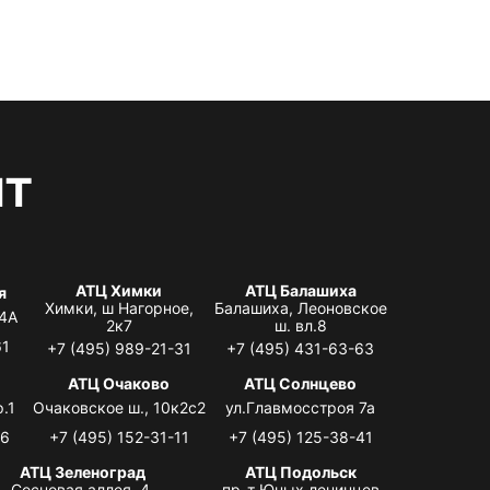
нт
АТЦ Химки
АТЦ Балашиха
я
Химки, ш Нагорное,
Балашиха, Леоновское
 4А
2к7
ш. вл.8
61
+7 (495) 989-21-31
+7 (495) 431-63-63
я
АТЦ Очаково
АТЦ Солнцево
.1
Очаковское ш., 10к2с2
ул.Главмосстроя 7а
06
+7 (495) 152-31-11
+7 (495) 125-38-41
АТЦ Зеленоград
АТЦ Подольск
Сосновая аллея, 4,
пр-т Юных ленинцев