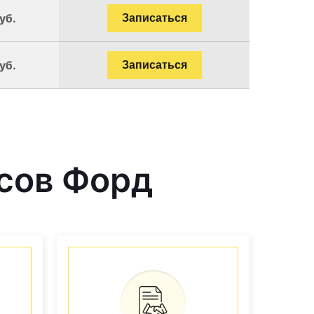
уб.
Записаться
уб.
Записаться
сов Форд