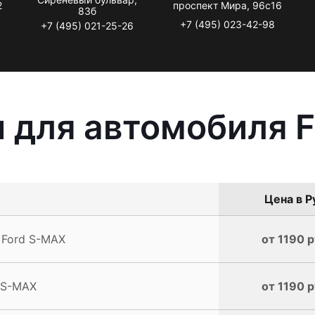
2
проспект Мира, 96с16
83б
+7 (495) 023-42-98
+7 (495) 021-25-26
 для автомобиля 
Цена в Р
 Ford S-MAX
от 1190 р
 S-MAX
от 1190 р