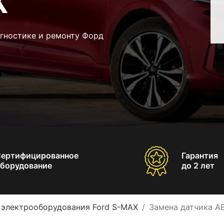
X
агностике и ремонту Форд
Сертифицированное
Гарантия
борудование
до 2 лет
 электрооборудования Ford S-MAX
Замена датчика A