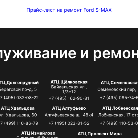
Прайс-лист на ремонт Ford S-MAX
луживание и ремо
АТЦ Щёлковская
ТЦ Долгопрудный
АТЦ Семеновска
Байкальская ул.,
Береговой пр-д, 5
Семёновский пер,
1/3с12
7 (495) 032-08-22
+7 (495) 085-74-
+7 (495) 162-90-81
АТЦ Удальцова
АТЦ Алтуфьево
АТЦ Лобненска
ул. Удальцова, 60
Алтуфьевское ш., 48к4
Лобненская, 17 стр
7 (499) 110-86-79
+7 (495) 023-81-52
+7 (499) 110-53-
АТЦ Измайлово
АТЦ Проспект Мира
Сиреневый бульвар,