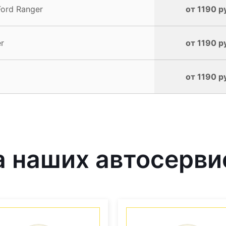
ord Ranger
от 1190 р
r
от 1190 р
от 1190 р
 наших автосерви