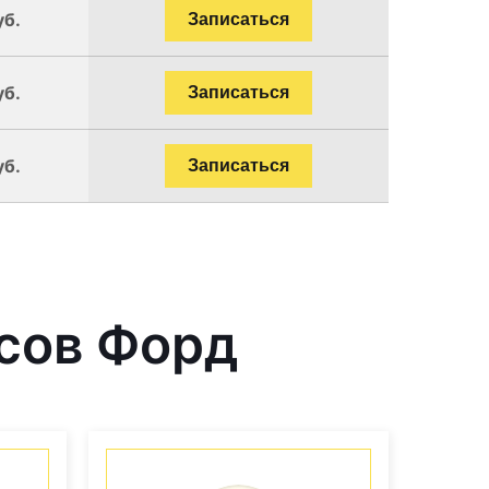
уб.
Записаться
уб.
Записаться
уб.
Записаться
сов Форд