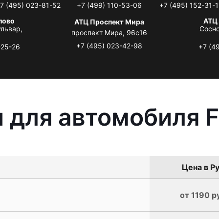
7 (495) 023-81-52
+7 (499) 110-53-06
+7 (495) 152-31-1
лово
АТЦ
АТЦ Проспект Мира
львар,
Сосно
проспект Мира, 96с16
+7 (495) 023-42-98
-25-26
+7 (4
 для автомобиля F
Цена в Ру
от 1190 р