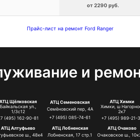
от 2290 руб.
Прайс-лист на ремонт Ford Ranger
луживание и ремо
АТЦ Щёлковская
АТЦ Химки
АТЦ Семеновская
Байкальская ул.,
Химки, ш Нагорно
Семёновский пер, 4А
1/3с12
2к7
+7 (495) 085-74-61
7 (495) 162-90-81
+7 (495) 989-21-
АТЦ Алтуфьево
АТЦ Лобненская
АТЦ Очаково
туфьевское ш., 48к4
Лобненская, 17 стр.1
Очаковское ш., 10к