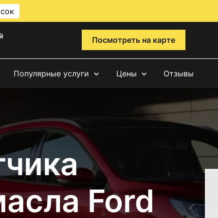
исок
й
Посмотреть на карте
Популярные услуги
Цены
Отзывы
тчика
асла Ford