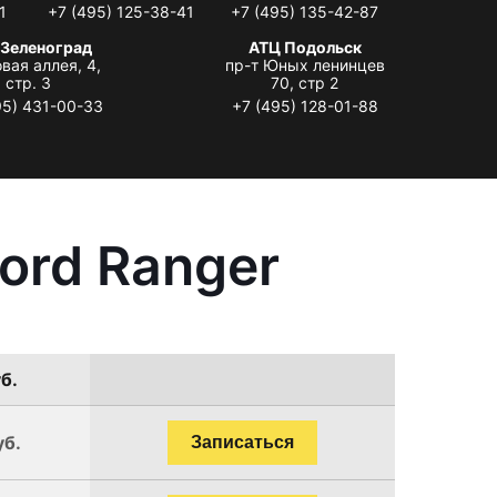
1
+7 (495) 125-38-41
+7 (495) 135-42-87
 Зеленоград
АТЦ Подольск
вая аллея, 4,
пр-т Юных ленинцев
стр. 3
70, стр 2
95) 431-00-33
+7 (495) 128-01-88
ord Ranger
б.
уб.
Записаться