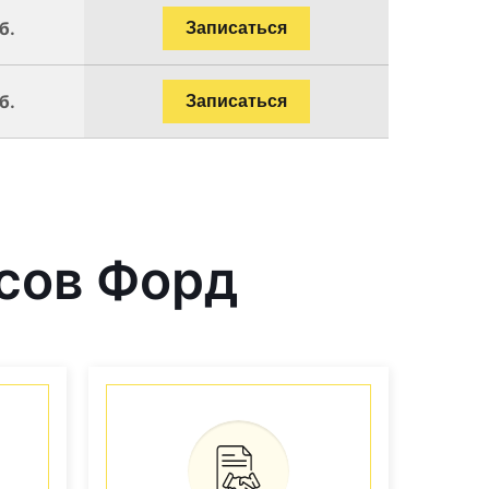
б.
Записаться
б.
Записаться
сов Форд