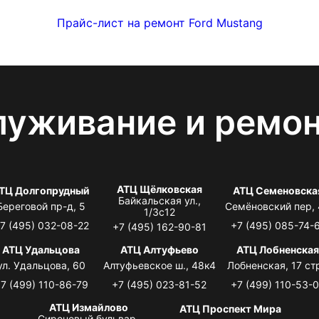
Прайс-лист на ремонт Ford Mustang
луживание и ремо
АТЦ Щёлковская
ТЦ Долгопрудный
АТЦ Семеновска
Байкальская ул.,
Береговой пр-д, 5
Семёновский пер,
1/3с12
7 (495) 032-08-22
+7 (495) 085-74-
+7 (495) 162-90-81
АТЦ Удальцова
АТЦ Алтуфьево
АТЦ Лобненска
ул. Удальцова, 60
Алтуфьевское ш., 48к4
Лобненская, 17 стр
7 (499) 110-86-79
+7 (495) 023-81-52
+7 (499) 110-53-
АТЦ Измайлово
АТЦ Проспект Мира
Сиреневый бульвар,