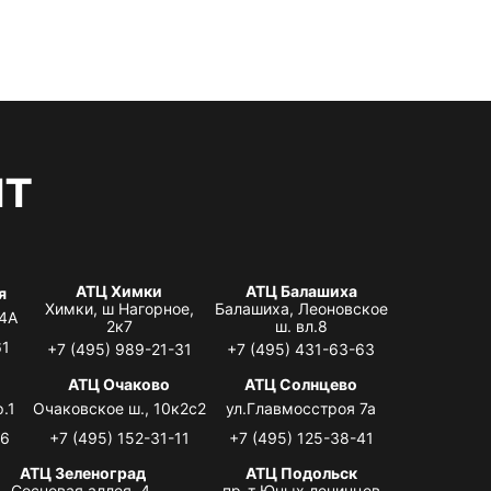
нт
АТЦ Химки
АТЦ Балашиха
я
Химки, ш Нагорное,
Балашиха, Леоновское
 4А
2к7
ш. вл.8
61
+7 (495) 989-21-31
+7 (495) 431-63-63
я
АТЦ Очаково
АТЦ Солнцево
.1
Очаковское ш., 10к2с2
ул.Главмосстроя 7а
06
+7 (495) 152-31-11
+7 (495) 125-38-41
АТЦ Зеленоград
АТЦ Подольск
Сосновая аллея, 4,
пр-т Юных ленинцев