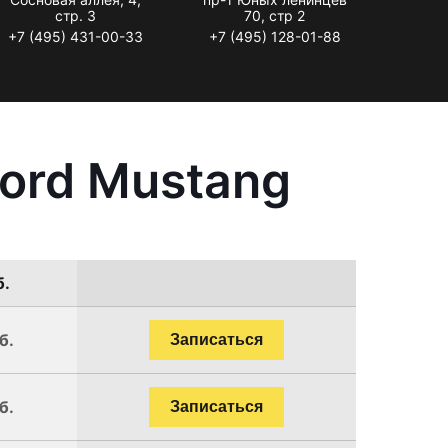
стр. 3
70, стр 2
+7 (495) 431-00-33
+7 (495) 128-01-88
ord Mustang
б.
б.
Записаться
б.
Записаться