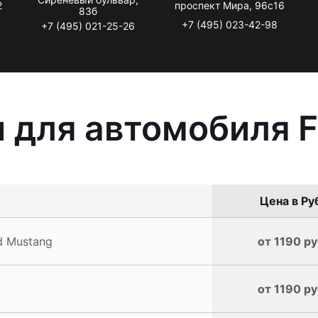
2
проспект Мира, 96с16
83б
+7 (495) 023-42-98
+7 (495) 021-25-26
 для автомобиля F
Цена в Ру
d Mustang
от 1190 ру
от 1190 ру