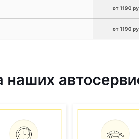
от 1190 ру
от 1190 ру
 наших автосерви