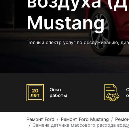
воздуха (Д
Mustang
Полный спектр услуг по обслуживанию, ди
Опыт
работы
о
Ремонт Ford
Ремонт Ford Mustang
Ремон
Замена датчика массового расхода возд