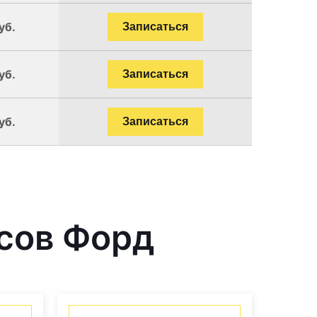
уб.
Записаться
уб.
Записаться
уб.
Записаться
сов Форд