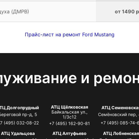
духа (ДМРВ)
от 1490 р
Прайс-лист на ремонт Ford Mustang
луживание и ремо
АТЦ Щёлковская
ТЦ Долгопрудный
АТЦ Семеновска
Байкальская ул.,
Береговой пр-д, 5
Семёновский пер,
1/3с12
7 (495) 032-08-22
+7 (495) 085-74-
+7 (495) 162-90-81
АТЦ Удальцова
АТЦ Алтуфьево
АТЦ Лобненска