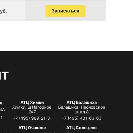
уб.
Записаться
нт
АТЦ Химки
АТЦ Балашиха
я
Химки, ш Нагорное,
Балашиха, Леоновское
 4А
2к7
ш. вл.8
61
+7 (495) 989-21-31
+7 (495) 431-63-63
я
АТЦ Очаково
АТЦ Солнцево