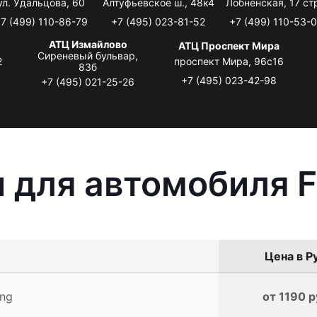
ул. Удальцова, 60
Алтуфьевское ш., 48к4
Лобненская, 17 стр
7 (499) 110-86-79
+7 (495) 023-81-52
+7 (499) 110-53-
АТЦ Измайлово
АТЦ Проспект Мира
Сиреневый бульвар,
2
проспект Мира, 96с16
83б
+7 (495) 023-42-98
+7 (495) 021-25-26
 для автомобиля F
Цена в Р
ang
от 1190 р