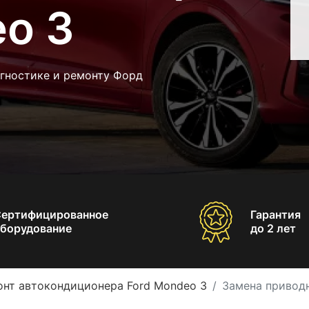
eo 3
агностике и ремонту Форд
Сертифицированное
Гарантия
борудование
до 2 лет
онт автокондиционера Ford Mondeo 3
Замена привод