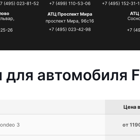
7 (495) 023-81-52
+7 (499) 110-53-06
+7 (495) 152-31-1
лово
АТЦ
АТЦ Проспект Мира
львар,
Сосно
проспект Мира, 96с16
+7 (495) 023-42-98
-25-26
+7 (4
 для автомобиля F
Цена в
ondeo 3
от 119