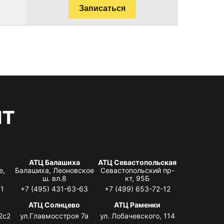
Записаться
нт
АТЦ Балашиха
АТЦ Севастопольская
е,
Балашиха, Леоновское
Севастопольский пр-
ш. вл.8
кт, 95Б
31
+7 (495) 431-63-63
+7 (499) 653-72-12
АТЦ Солнцево
АТЦ Раменки
2с2
ул.Главмосстроя 7а
ул. Лобачевского, 114