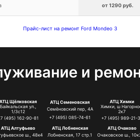
а
от 1290 руб.
Прайс-лист на ремонт Ford Mondeo 3
луживание и ремо
АТЦ Щёлковская
АТЦ Химки
АТЦ Семеновская
Байкальская ул.,
Химки, ш Нагорно
Семёновский пер, 4А
1/3с12
2к7
+7 (495) 085-74-61
7 (495) 162-90-81
+7 (495) 989-21-
АТЦ Алтуфьево
АТЦ Лобненская
АТЦ Очаково
туфьевское ш., 48к4
Лобненская, 17 стр.1
Очаковское ш., 10к