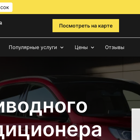
исок
й
Посмотреть на карте
Популярные услуги
Цены
Отзывы
иводного
диционера