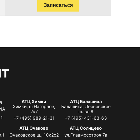
Записаться
нт
АТЦ Химки
АТЦ Балашиха
я
Химки, ш Нагорное,
Балашиха, Леоновское
 4А
2к7
ш. вл.8
61
+7 (495) 989-21-31
+7 (495) 431-63-63
я
АТЦ Очаково
АТЦ Солнцево
.1
Очаковское ш., 10к2с2
ул.Главмосстроя 7а