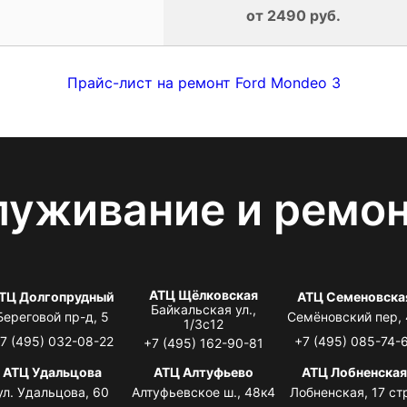
от 2490 руб.
Прайс-лист на ремонт Ford Mondeo 3
луживание и ремо
АТЦ Щёлковская
ТЦ Долгопрудный
АТЦ Семеновска
Байкальская ул.,
Береговой пр-д, 5
Семёновский пер,
1/3с12
7 (495) 032-08-22
+7 (495) 085-74-
+7 (495) 162-90-81
АТЦ Удальцова
АТЦ Алтуфьево
АТЦ Лобненска
ул. Удальцова, 60
Алтуфьевское ш., 48к4
Лобненская, 17 стр