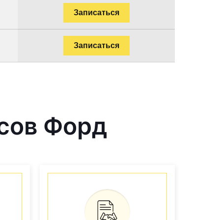
Записаться
Записаться
сов Форд