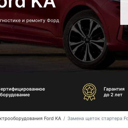
ord KA
агностике и ремонту Форд
Сертифицированное
Гарантия
борудование
до 2 лет
ктрооборудования Ford KA
Замена щеток стартера F