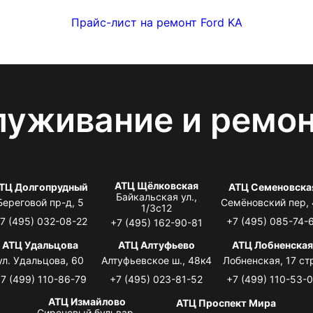
Прайс-лист на ремонт Ford KA
луживание и ремо
АТЦ Щёлковская
ТЦ Долгопрудный
АТЦ Семеновска
Байкальская ул.,
Береговой пр-д, 5
Семёновский пер,
1/3с12
7 (495) 032-08-22
+7 (495) 085-74-
+7 (495) 162-90-81
АТЦ Удальцова
АТЦ Алтуфьево
АТЦ Лобненска
ул. Удальцова, 60
Алтуфьевское ш., 48к4
Лобненская, 17 стр
7 (499) 110-86-79
+7 (495) 023-81-52
+7 (499) 110-53-
АТЦ Измайлово
АТЦ Проспект Мира
Сиреневый бульвар,