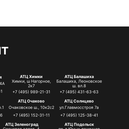
нт
АТЦ Химки
АТЦ Балашиха
я
Химки, ш Нагорное,
Балашиха, Леоновское
 4А
2к7
ш. вл.8
61
+7 (495) 989-21-31
+7 (495) 431-63-63
я
АТЦ Очаково
АТЦ Солнцево
.1
Очаковское ш., 10к2с2
ул.Главмосстроя 7а
06
+7 (495) 152-31-11
+7 (495) 125-38-41
АТЦ Зеленоград
АТЦ Подольск
Сосновая аллея, 4,
пр-т Юных ленинцев