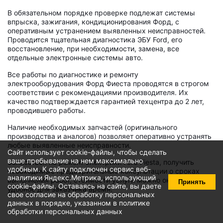
В обязательном порядке проверке подлежат системы
впрыска, зажигания, кондиционирования Форд, с
оперативным устранением выявленных неисправностей.
Проводится тщательная диагностика ЭБУ Ford, его
восстановление, при необходимости, замена, все
отдельные электронные системы авто.
Все работы по диагностике и ремонту
электрооборудования Форд Фиеста проводятся в строгом
соответствии с рекомендациями производителя. Их
качество подтверждается гарантией техцентра до 2 лет,
проводившего работы.
Наличие необходимых запчастей (оригинального
производства и аналогов) позволяет оперативно устранять
любые выявленные неисправности.
Сайт использует cookie-файлы, чтобы сделать
ваше пребывание на нем максимально
Записаться на ремонт электрики Ford Fiesta, получить
удобным. К cайту подключен сервис веб-
необходимые предварительные консультации о сроках
аналитики Яндекс.Метрика, использующий
выполнения работ, стоимости услуги можно онлайн в
Принять
cookie-файлы
. Оставаясь на сайте, вы даете
удобное для заказчика время.
свое
согласие на обработку персональных
данных
в порядке, указанном в
политике
обработки персональных данных