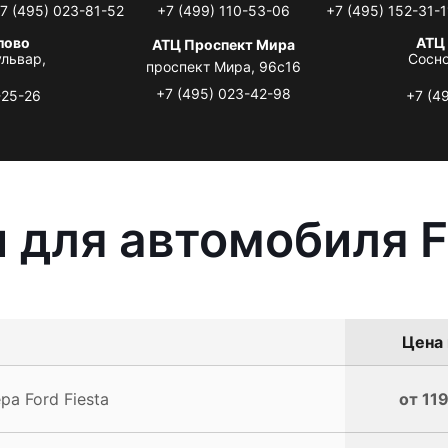
7 (495) 023-81-52
+7 (499) 110-53-06
+7 (495) 152-31-1
лово
АТЦ
АТЦ Проспект Мира
львар,
Сосно
проспект Мира, 96с16
+7 (495) 023-42-98
-25-26
+7 (4
 для автомобиля Fo
Цена 
а Ford Fiesta
от 119