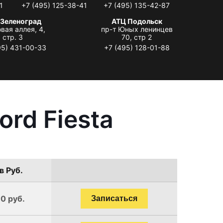
1
+7 (495) 125-38-41
+7 (495) 135-42-87
 Зеленоград
АТЦ Подольск
вая аллея, 4,
пр-т Юных ленинцев
стр. 3
70, стр 2
95) 431-00-33
+7 (495) 128-01-88
rd Fiesta
в Руб.
0 руб.
Записаться