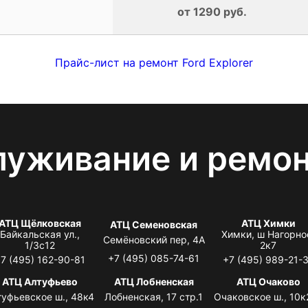
от 1290 руб.
Прайс-лист на ремонт Ford Explorer
луживание и ремо
АТЦ Щёлковская
АТЦ Химки
АТЦ Семеновская
Байкальская ул.,
Химки, ш Нагорно
Семёновский пер, 4А
1/3с12
2к7
+7 (495) 085-74-61
7 (495) 162-90-81
+7 (495) 989-21-
АТЦ Алтуфьево
АТЦ Лобненская
АТЦ Очаково
туфьевское ш., 48к4
Лобненская, 17 стр.1
Очаковское ш., 10к