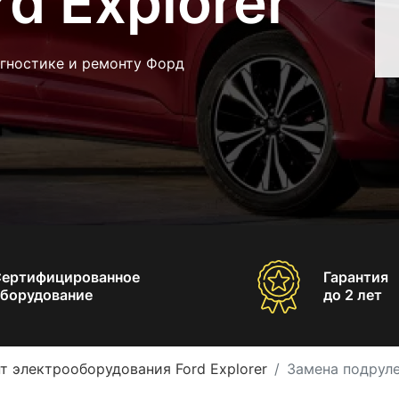
d Explorer
агностике и ремонту Форд
Сертифицированное
Гарантия
борудование
до 2 лет
т электрооборудования Ford Explorer
Замена подруле