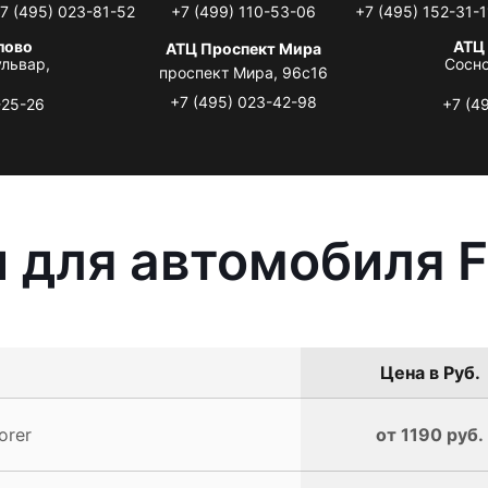
7 (495) 023-81-52
+7 (499) 110-53-06
+7 (495) 152-31-1
лово
АТЦ
АТЦ Проспект Мира
львар,
Сосно
проспект Мира, 96с16
+7 (495) 023-42-98
-25-26
+7 (4
 для автомобиля Fo
Цена в Руб.
orer
от 1190 руб.