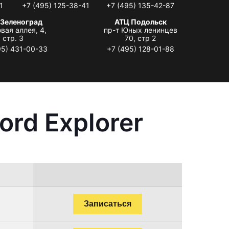
1
+7 (495) 125-38-41
+7 (495) 135-42-87
 Зеленоград
АТЦ Подольск
вая аллея, 4,
пр-т Юных ленинцев
стр. 3
70, стр 2
95) 431-00-33
+7 (495) 128-01-88
rd Explorer
Записаться