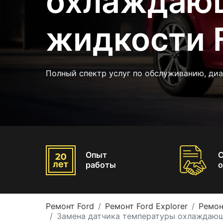
охлаждаю
жидкости F
Полный спектр услуг по обслуживанию, ди
Опыт
работы
о
Ремонт Ford
Ремонт Ford Explorer
Ремон
Замена датчика температуры охлаждающ