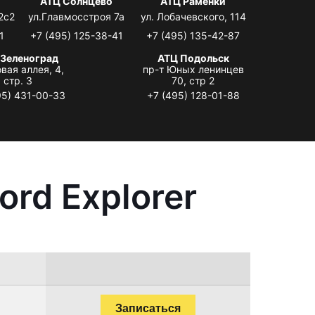
АТЦ Солнцево
АТЦ Раменки
2с2
ул.Главмосстроя 7а
ул. Лобачевского, 114
1
+7 (495) 125-38-41
+7 (495) 135-42-87
 Зеленоград
АТЦ Подольск
вая аллея, 4,
пр-т Юных ленинцев
стр. 3
70, стр 2
95) 431-00-33
+7 (495) 128-01-88
rd Explorer
Записаться