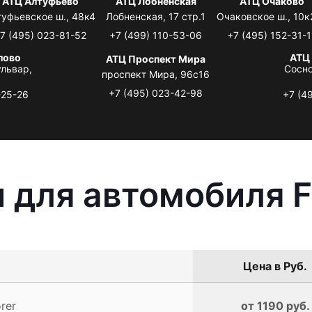
АТЦ Алтуфьево
АТЦ Лобненская
АТЦ Очаково
туфьевское ш., 48к4
Лобненская, 17 стр.1
Очаковское ш., 10к
7 (495) 023-81-52
+7 (499) 110-53-06
+7 (495) 152-31-1
лово
АТЦ
АТЦ Проспект Мира
львар,
Сосно
проспект Мира, 96с16
+7 (495) 023-42-98
-25-26
+7 (4
 для автомобиля Fo
Цена в Руб.
rer
от 1190 руб.