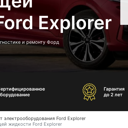
щей
ord Explorer
агностике и ремонту Форд
Сертифицированное
Гарантия
борудование
до 2 лет
т электрооборудования Ford Explorer
ей жидкости Ford Explorer