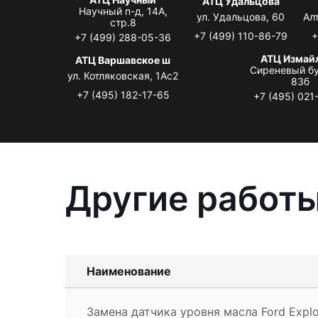
АТЦ Удальцова
Научный п-д, 14А,
ул. Удальцова, 60
Ал
стр.8
+7 (499) 110-86-79
+
+7 (499) 288-05-36
АТЦ Измай
АТЦ Варшавское ш
Сиреневый бу
ул. Котляковская, 1Ас2
83б
+7 (495) 182-17-65
+7 (495) 021
Другие работы
Наименование
Замена датчика уровня масла Ford Explo