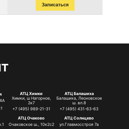
Записаться
нт
АТЦ Химки
АТЦ Балашиха
я
Химки, ш Нагорное,
Балашиха, Леоновское
 4А
2к7
ш. вл.8
61
+7 (495) 989-21-31
+7 (495) 431-63-63
я
АТЦ Очаково
АТЦ Солнцево
.1
Очаковское ш., 10к2с2
ул.Главмосстроя 7а