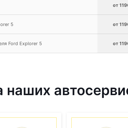
от 119
orer 5
от 119
ля Ford Explorer 5
от 119
 наших автосерви