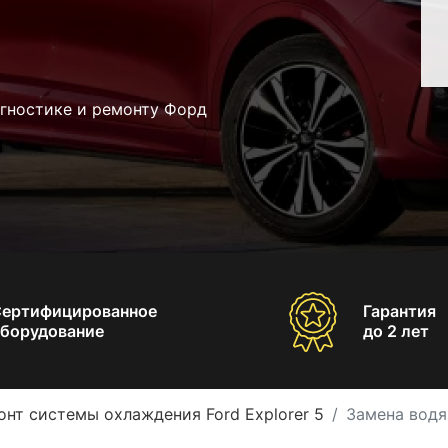
агностике и ремонту Форд
Сертифицированное
Гарантия
борудование
до 2 лет
онт системы охлаждения Ford Explorer 5
Замена водян