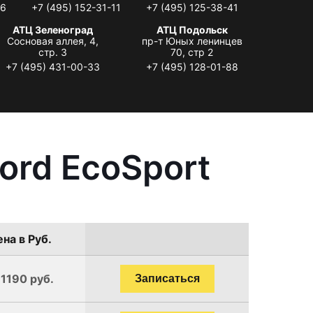
06
+7 (495) 152-31-11
+7 (495) 125-38-41
АТЦ Зеленоград
АТЦ Подольск
Сосновая аллея, 4,
пр-т Юных ленинцев
стр. 3
70, стр 2
+7 (495) 431-00-33
+7 (495) 128-01-88
ord EcoSport
на в Руб.
 1190 руб.
Записаться