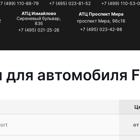
7 (499) 110-86-79
+7 (495) 023-81-52
+7 (499) 110-53-
АТЦ Измайлово
АТЦ Проспект Мира
Сиреневый бульвар,
2
проспект Мира, 96с16
83б
+7 (495) 023-42-98
+7 (495) 021-25-26
 для автомобиля F
Це
ort
от