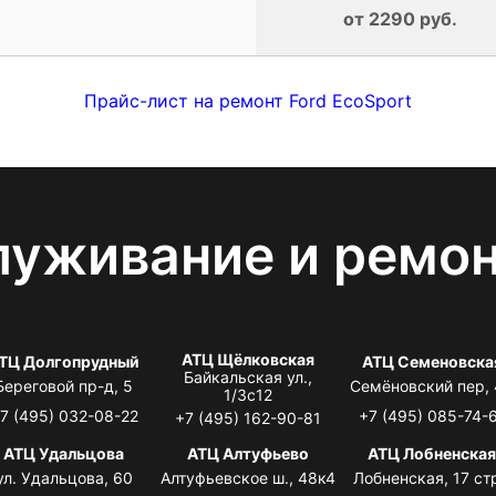
от 2290 руб.
Прайс-лист на ремонт Ford EcoSport
луживание и ремо
АТЦ Щёлковская
ТЦ Долгопрудный
АТЦ Семеновска
Байкальская ул.,
Береговой пр-д, 5
Семёновский пер,
1/3с12
7 (495) 032-08-22
+7 (495) 085-74-
+7 (495) 162-90-81
АТЦ Удальцова
АТЦ Алтуфьево
АТЦ Лобненска
ул. Удальцова, 60
Алтуфьевское ш., 48к4
Лобненская, 17 стр