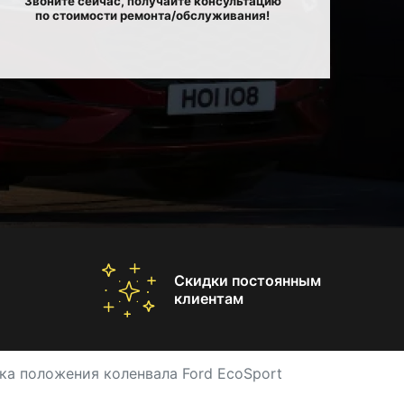
Звоните сейчас, получайте консультацию
по стоимости ремонта/обслуживания!
Скидки постоянным
клиентам
ка положения коленвала Ford EcoSport