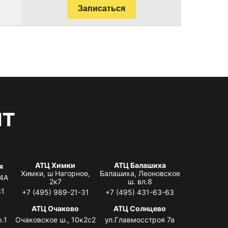
Записаться
нт
АТЦ Химки
АТЦ Балашиха
я
Химки, ш Нагорное,
Балашиха, Леоновское
 4А
2к7
ш. вл.8
61
+7 (495) 989-21-31
+7 (495) 431-63-63
я
АТЦ Очаково
АТЦ Солнцево
.1
Очаковское ш., 10к2с2
ул.Главмосстроя 7а