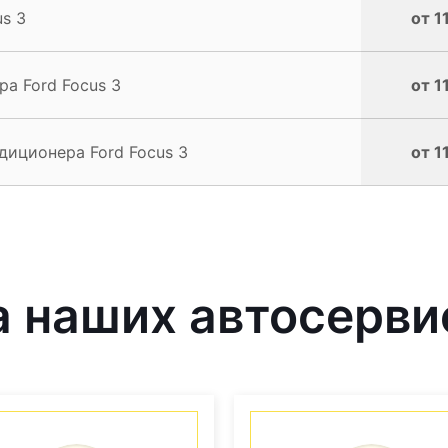
s 3
от 1
а Ford Focus 3
от 1
иционера Ford Focus 3
от 1
 наших автосерви