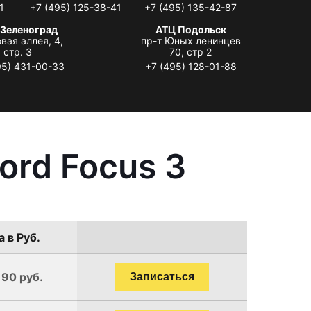
1
+7 (495) 125-38-41
+7 (495) 135-42-87
 Зеленоград
АТЦ Подольск
вая аллея, 4,
пр-т Юных ленинцев
стр. 3
70, стр 2
95) 431-00-33
+7 (495) 128-01-88
ord Focus 3
 в Руб.
190 руб.
Записаться