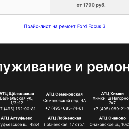
от 1790 руб.
Прайс-лист на ремонт Ford Focus 3
луживание и ремо
АТЦ Щёлковская
АТЦ Химки
АТЦ Семеновская
Байкальская ул.,
Химки, ш Нагорно
Семёновский пер, 4А
1/3с12
2к7
+7 (495) 085-74-61
7 (495) 162-90-81
+7 (495) 989-21-
АТЦ Алтуфьево
АТЦ Лобненская
АТЦ Очаково
туфьевское ш., 48к4
Лобненская, 17 стр.1
Очаковское ш., 10к