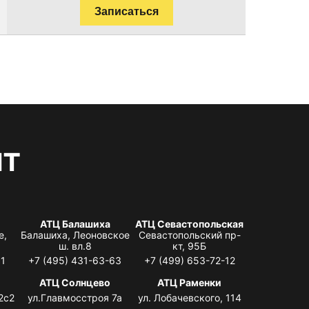
Записаться
нт
АТЦ Балашиха
АТЦ Севастопольская
е,
Балашиха, Леоновское
Севастопольский пр-
ш. вл.8
кт, 95Б
31
+7 (495) 431-63-63
+7 (499) 653-72-12
АТЦ Солнцево
АТЦ Раменки
2с2
ул.Главмосстроя 7а
ул. Лобачевского, 114