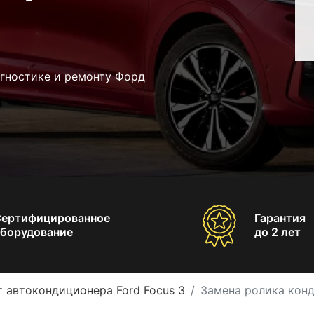
агностике и ремонту Форд
Сертифицированное
Гарантия
борудование
до 2 лет
 автокондиционера Ford Focus 3
Замена ролика конд