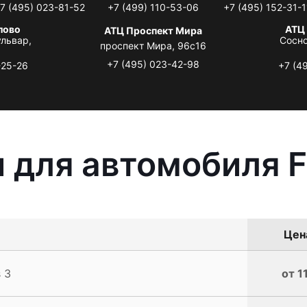
7 (495) 023-81-52
+7 (499) 110-53-06
+7 (495) 152-31-1
лово
АТЦ
АТЦ Проспект Мира
львар,
Сосно
проспект Мира, 96с16
+7 (495) 023-42-98
-25-26
+7 (4
 для автомобиля F
Цена
 3
от 1